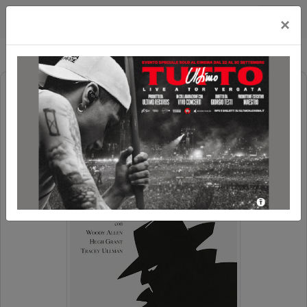
Cityplex Politeama
×
CRIMINALI DA STRAPAZZO (SMALL
TIME CROOKS) (RIED.)
PREZZO SPECIALE