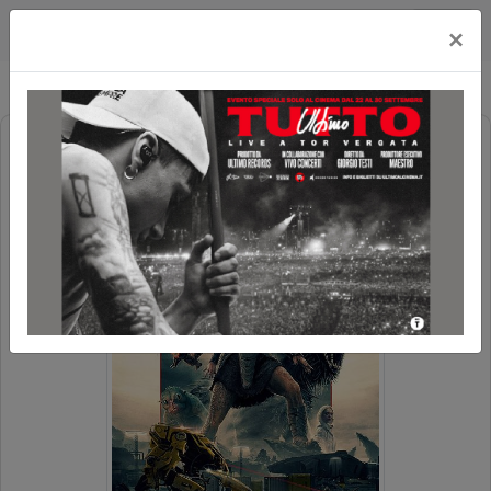
Cityplex Politeama
×
PREDATOR: BADLANDS