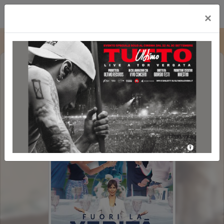
Cityplex Politeama
×
FUORI LA VERITA'