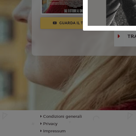
Germano, F
Colangeli, 
Bellugi, S
GUARDA IL TRAILER
TR
Condizioni generali
Privacy
Impressum