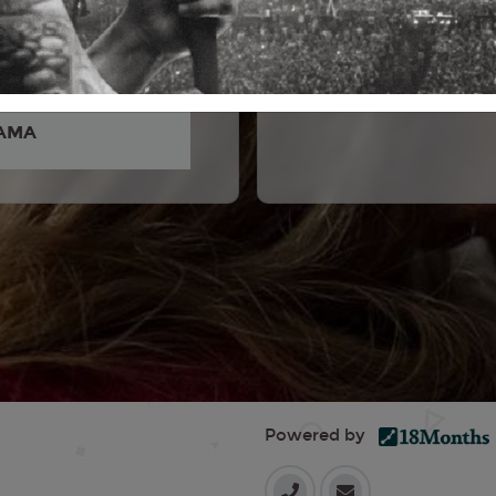
rancesco Carril, Giorgio
Silvia D'amico, Galatéa
arita Choudhury
AMA
Powered by