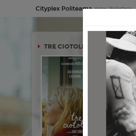
Cityplex Politeama
Home | Biglietteria
TRE CIOTOLE
Durata:
Genere:
D
Lingua:
Ita
Regia:
Isa
Anno:
202
Con:
Alba 