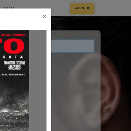
Frascati
ACCEDI
×
i legati a questo evento.