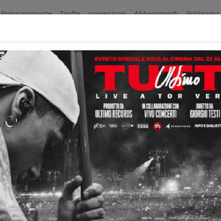
Prossimamente
Tariffe
convenzioni
Abbonamenti
Politeama 
Non ci sono spettacol
 120 min
ramma
liano
bel Coixet
5
Rohrwacher, Elio