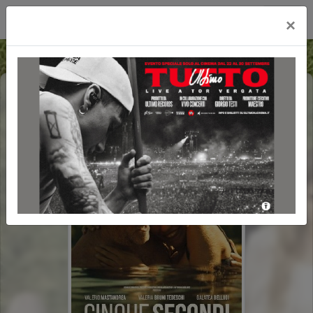
Cityplex Politeama
×
CINQUE SECONDI