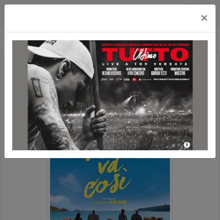
Cityplex Politeama
×
LA VITA VA COSI'