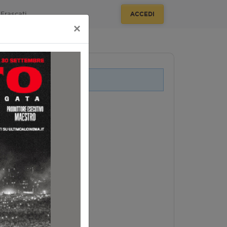
Frascati
ACCEDI
×
i legati a questo evento.