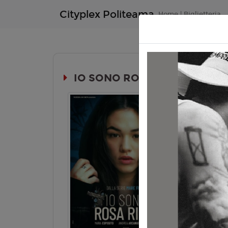
Cityplex Politeama
Home | Biglietteria
IO SONO ROSA RICCI
Durata:
10+
Genere:
Dr
Lingua:
Ita
Regia:
L. P
Anno:
202
Con:
M. Esp