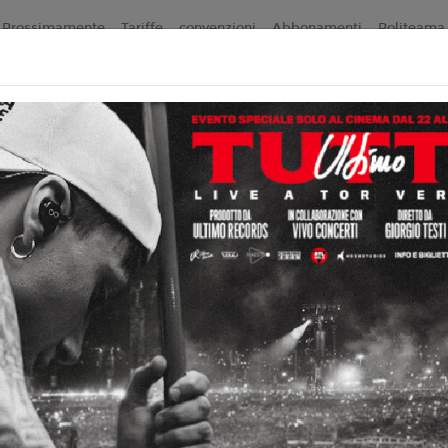
Prossimamente
Tariffe
convenzioni
Abbonamenti
Politeama 
Non ci sono spettacol
 90 min
ammatico
liano
atitucci
5
osito, S. Rizzoni, Raiz, A.