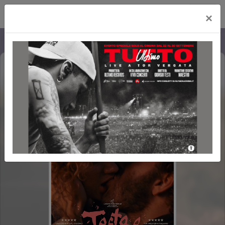
Cityplex Politeama
×
TESTA O CROCE?