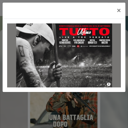
Cityplex Politeama
×
UNA BATTAGLIA DOPO L'ALTRA (ONE
BATTLE AFTER ANOTHER)