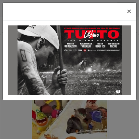
Cityplex Politeama
×
TROPPO CATTIVI 2 (THE BAD GUYS 2)
POLTRONE LUX