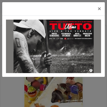
Cityplex Politeama
×
TROPPO CATTIVI 2 (THE BAD GUYS 2)
POLTRONE LUX