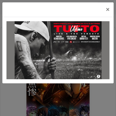
Cityplex Politeama
×
DEMON SLAYER - KIMETSU NO
YAIBA: IL CASTELLO DELL'INFINITO
PREZZO SPECIALE
CINEMAINFESTA
10+