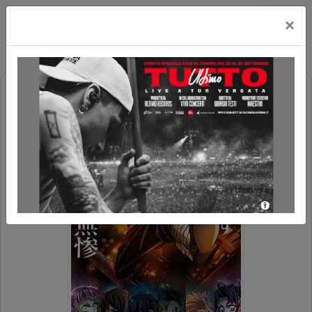
Cityplex Politeama
×
DEMON SLAYER - KIMETSU NO
YAIBA: IL CASTELLO DELL'INFINITO
PREZZO SPECIALE
CINEMAINFESTA
10+