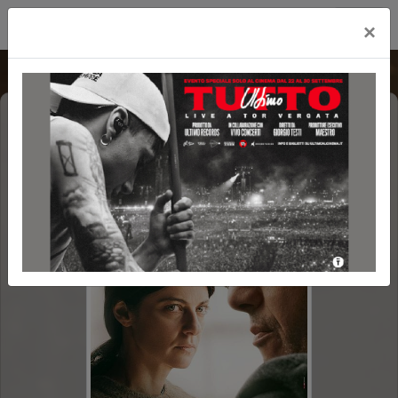
Cityplex Politeama
×
ELISA
C.REVOLUTION