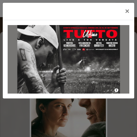
Cityplex Politeama
×
ELISA
C.REVOLUTION