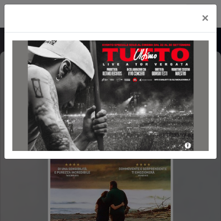
Cityplex Politeama
×
COME GOCCE D'ACQUA
POLTRONE LUX