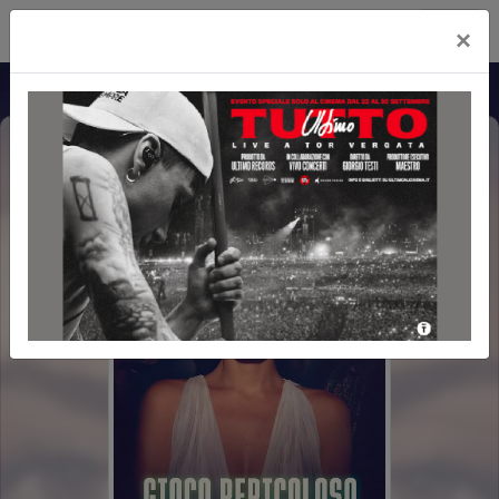
Cityplex Politeama
×
GIOCO PERICOLOSO
POLTRONE LUX