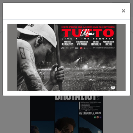
Cityplex Politeama
×
THE BRUTALIST