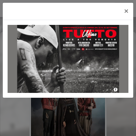
Cityplex Politeama
×
L'ABBAGLIO