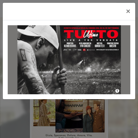
Cityplex Politeama
×
HERE
POLTRONE LUX