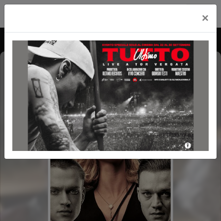
Cityplex Politeama
×
FINO ALLA FINE