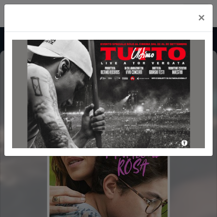
Cityplex Politeama
×
IL RAGAZZO DAI PANTALONI ROSA
(THE BOY WITH PINK PANTS)
POLTRONE LUX